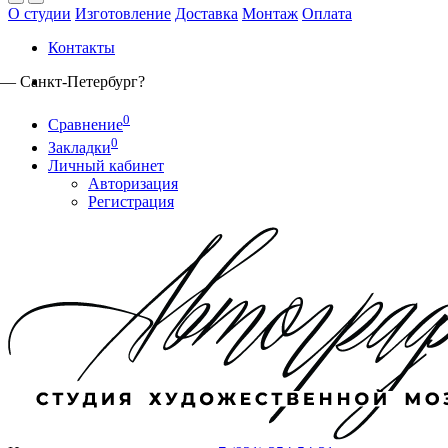
О студии
Изготовление
Доставка
Монтаж
Оплата
Контакты
д —
Санкт-Петербург
?
0
Сравнение
0
Закладки
Личный кабинет
Авторизация
Регистрация